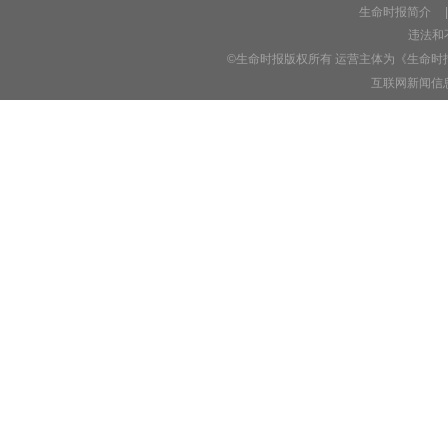
生命时报简介
|
违法和不
©生命时报版权所有 运营主体为《生命时
互联网新闻信息服