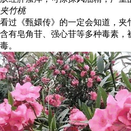
夹竹桃
看过《甄嬛传》的一定会知道，夹
含有皂角苷、强心苷等多种毒素，
毒。