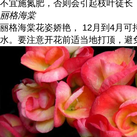
不宜施氮肥，否则会引起枝叶徒长
丽格海棠
丽格海棠花姿娇艳， 12月到4月
水。要注意开花前适当地打顶，避