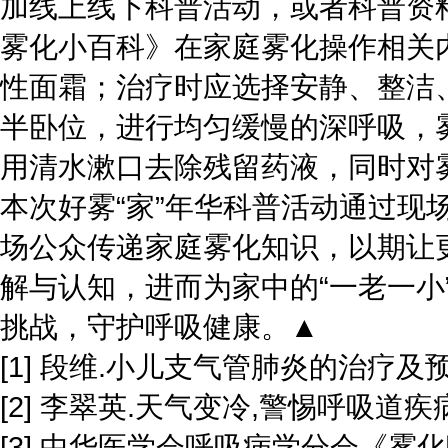
加线上线下科普活动，或者科普资
雾化小百科》在家庭雾化操作相关
性面霜；治疗时应选择安静、整洁
半卧位，进行均匀缓慢的深呼吸，
用清水漱口去除残留药液，同时对
本次好雾“家”年华科普活动通过
场公众传递家庭雾化知识，以期让
解与认知，进而为家中的“一老一
挑战，守护呼吸健康。▲
[1] 段维.小儿支气管肺炎的治疗及预防[J
[2] 李翠英.天气变冷,警惕呼吸道疾病的预
[3] 中华医学会呼吸病学分会《