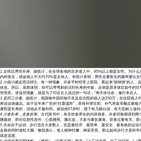
1.女性比男性长寿。
据统计，在全球各地的百岁老人中，95%以上都是女性。为什
内科医生，就诊病人中大约70%是女病人。有统计表明，男性去看医生的频率要比女
2.小病小痛反而活得久。
有一种现象，许多平时经常上医院、看起来“病怏怏”的人，
休息。所以，虽然体弱，却可以弯弯斜斜活到长寿的年龄。反倒是原本体壮如牛的壮
劳而死。讲这些现象，就是为了印证古人说过的一句话，“寿夭休论命，修行本在人
3.是药三分毒。
据统计，我国每年因药物不良反应住院的病人达250万；在住院病人
再说说保健品。由于近年来广告的“狂轰滥炸”，弄得补肾壮阳、补气养血等概念家
康熙是长寿的，但他从不服补药。据说他57岁时，颌下有几根白须，有大臣献上滋补
4.少食长寿，贪食折寿。
古代医书中，有关饮食养生的内容很多。许多经验都讲到两个
胰腺炎、胆石症急性发作、心肌梗死、脑出血，大多与暴饮暴食、饮食过量有关。那
5.生命在于运动。
步行适合大多数人，也是最经济、最简单、最安全、最有效的运动方
走路的同时放松大脑、愉悦身心，使人精神抖擞、神采奕奕。那么如何步行才是科学的呢
就是适度。