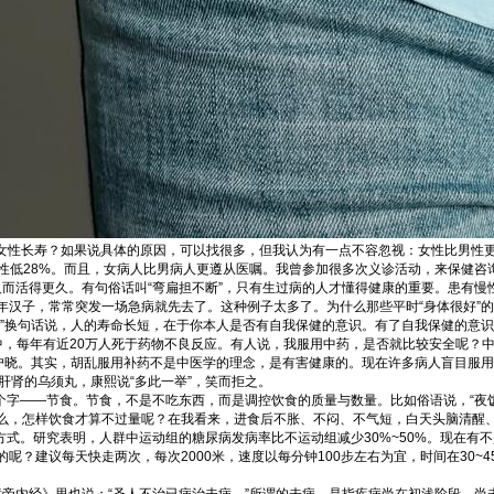
么女性长寿？如果说具体的原因，可以找很多，但我认为有一点不容忽视：女性比男性
性低28%。而且，女病人比男病人更遵从医嘱。我曾参加很多次义诊活动，来保健咨
反而活得更久。有句俗话叫“弯扁担不断”，只有生过病的人才懂得健康的重要。患有
年汉子，常常突发一场急病就先去了。这种例子太多了。为什么那些平时“身体很好”
。”换句话说，人的寿命长短，在于你本人是否有自我保健的意识。有了自我保健的意
中，每年有近20万人死于药物不良反应。有人说，我服用中药，是否就比较安全呢？中
喻户晓。其实，胡乱服用补药不是中医学的理念，是有害健康的。现在许多病人盲目服
肝肾的乌须丸，康熙说“多此一举”，笑而拒之。
字——节食。节食，不是不吃东西，而是调控饮食的质量与数量。比如俗语说，“夜饭
么，怎样饮食才算不过量呢？在我看来，进食后不胀、不闷、不气短，白天头脑清醒
式。研究表明，人群中运动组的糖尿病发病率比不运动组减少30%~50%。现在有
？建议每天快走两次，每次2000米，速度以每分钟100步左右为宜，时间在30~