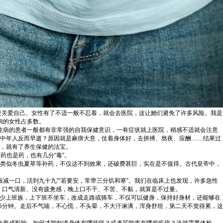
更关爱自己。女性有了不适一般不忍着，就会去医院，这让她们避免了许多风险。我是
询的女性占多数。
慢性病的患者一般都有非常强的自我保健意识，一有症状就上医院，稍感不适就会注意
的中年人反而早逝？原因就是麻痹大意，仗着身体好，去拼搏、熬夜、应酬……结果过
识，就有了养生保健的法宝。
药也是药，也有几分“毒”。
用类似冬虫夏草等补药，不仅达不到效果，还破费甚巨，实在是不值得。古代皇帝中，
减一口，活到九十九”“若要安，常带三分饥和寒”。我们在临床上也发现，许多急性
、口气清新、没有疲惫感，晚上口不干、不苦、不黏，就算是不过量。
不少上班族，上下班不坐车，改成走路或骑车，不仅可以健身，保持好身材，还能够在
45分钟。走后不气喘，不心慌，不头晕，不大汗淋漓，浑身舒坦，第二天不觉得累，这