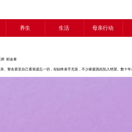
养生
生活
母亲行动
师 郁金泰
当至亲、挚友甚至自己逐渐遗忘一切，却始终束手无策，不少家庭因此陷入绝望。数十