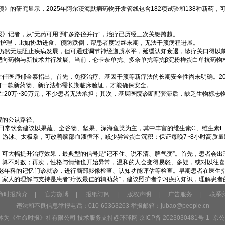
的研究显示，2025年阿尔茨海默病药物开发管线包含182项试验和138种新药，可
》记者，从“无药可用”到“多路径并行”，治疗已历经三次关键跨越。
础护理，比如协助进食、预防跌倒，帮患者度过终末期，无法干预病程进展。
然无法阻止疾病发展，但可通过调节神经递质水平，延缓认知衰退，诊疗关口得以前移
靶向药物与新技术并行发展。当前，仑卡奈单抗、多奈单抗等抗β淀粉样蛋白单抗药物
任医师郁金泰指出。首先，免疫治疗、基因干预等新疗法的长期安全性尚未明确。2019
任何一款新药物、新疗法都需长期临床验证，才能确保安全。
20万~30万元，不少患者无法承担；其次，基层医院诊断配套滞后，缺乏生物标志物
程的公认路径。
日常饮食建议以果蔬、全谷物、坚果、深海鱼类为主，其中丰富的维生素C、维生素E
、游泳、太极拳，可改善脑部血液循环，减少异常蛋白沉积；保证每晚7~8小时高质量
，可大幅提升治疗效果，最典型的信号是“记不住、说不清、脾气变”。首先，患者会出
事、算不对数；再次，性格与情绪也开始异常，温和的人会变得易怒、多疑，或对以往
老年科的记忆门诊就诊，进行脑部影像检查、认知功能评估等检查。早期患者在医生
家人的理解与支持是患者“疗效最佳的辅助药”，建议照护者学习疾病知识，理解患者的
命时报简介
|
官方微博
|
报纸订阅
|
版权声明
|
广告服务
|
联系
违法和不良信息举报电话：010-65363263 举报邮箱：
jubao@people.cn
主体为《生命时报》社有限公司 技术服务支持@环球网
京ICP备 2023030481号-1
京公网