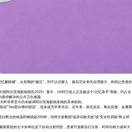
忆删除键”，从初期的“健忘”，到不认识家人，最后完全丧失自理能力，疾病让患者的
国阿尔茨海默病报告2025》显示，1699万老人正在被这个“记忆杀手”吞噬，约占全
成为亟待解决的公共卫生难题。
，因为科学界至今仍未破译阿尔茨海默病发病的具体机制。
说”“tau蛋白缠结假说”，也未成为学界共识。近年来，炎症反应、氧化应激、金属离
白靶点的候选药物就超200种，但绝大多数因“临床试验无效”或“安全性风险”终止研
。最新获批的仑卡奈单抗皮下自动注射剂型，患者可居家自行注射，时间与精力成本大