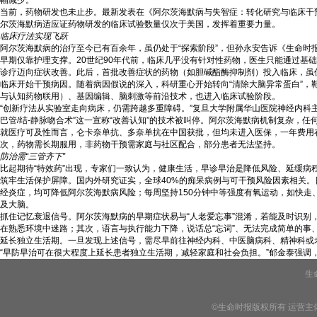
幅减少。
当前，药物研发也未止步。最新发表在《阿尔茨海默病与失智症：转化研究与临床干预》
尔茨海默病适应证药物研发的临床试验数量仅次于美国，发挥着重要力量。
临床疗法实现飞跃
阿尔茨海默病的治疗至今已有百余年，虽仍处于“探索阶段”，但孙永安告诉《生命时报
早期仅靠护理支撑。20世纪90年代前，临床几乎没有针对性药物，医生只能通过基
诊疗迈向症状改善。此后，首批改善症状的药物（如胆碱酯酶抑制剂）投入临床，虽仍
临床开始干预病因。随着病因假说的深入，科研重心开始转向“清除大脑异常蛋白”，
与认知药物联用）、基因编辑、脑刺激等前沿技术，也进入临床试验阶段。
“创新疗法从实验室走向病床，仍需跨越多重障碍。”复旦大学附属华山医院神经内科主
巴管/结-静脉吻合术”这一宣称“改善认知”的技术被叫停。阿尔茨海默病机制复杂，
就医疗可及性而言，仑卡奈单抗、多奈单抗在中国获批，但均未进入医保，一年费用在
次，药物需长期服用，非药物干预需家庭与社区配合，部分患者无法坚持。
防治需“三管齐下”
比起期待“特效药”出现，专家们一致认为，健康生活，早诊早治是降低风险、延缓病
筑牢生活保护屏障。国内外研究证实，全球40%的痴呆病例与可干预风险因素相关。
经炎症，均可降低阿尔茨海默病风险；每周坚持150分钟中等强度有氧运动，如快走
及大脑。
抓住记忆衰退信号。阿尔茨海默病的早期症状易与“人老爱忘事”混淆，若能及时识别
在熟悉环境中迷路；其次，语言与执行能力下降，说话总“忘词”、无法完成简单的
延长独立生活期。一旦发现上述信号，需尽早前往神经内科、中医脑病科、精神科或
“早防早治可在很大程度上延长患者独立生活期，减轻家庭和社会负担。”郁金泰强调，
生
©生命时报版权所有 运营