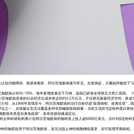
性认知功能障碍、路易体痴呆，阿尔茨海默病最为常见。自发病起，大脑如同被按下“记
茨海默病占60%~70%，每年新增患者近千万例，该病已跻身全球第五大死亡原因。《中
阿尔茨海默病患者的社会经济总成本将达到约3.2万亿元，不仅挤压家庭经济空间，更
安介绍，从1906年发现至今，阿尔茨海默病的治疗目标仍是“延缓病程、改善症状”
论之一，后续被证实无法覆盖多种非胆碱能致病因素；当前主流的“β淀粉样蛋白斑块假
海默病本质是自身免疫病”，各有依据却难成定论。
球药企和科研机构累计在阿尔茨海默病药物研发上投入超6000亿美元，仅针对β淀粉样蛋
10种药物获批用于阿尔茨海默病，虽无法阻止神经细胞继续退变，却可延缓早期病程