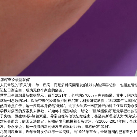
病因至今未能破解
人们常说的“痴呆”并非单一疾病，而是多种病因引发的认知功能障碍总称，包括血管
记忆日渐空白，成为无数个家庭的痛苦。
世界卫生组织最新数据显示，截至2021年，全球约5700万人患有痴呆。其中，阿尔
球病例总数的1/4。疾病带来的经济负担同样沉重，相关研究测算，到2030年我国
然而难点在于，这一疾病本身仍然“无解”。北京大学第一医院神经内科主任医师孙永
学界对病因的探索从未停歇，却始终未能形成统一结论：“胆碱能假说”是最早提出的理
子失衡、微生物-肠-脑轴紊乱、异常自噬等假说陆续提出，甚至有新理论认为“阿尔茨
对药企而言，病因无法确定，药物研发只能摸着石头过河。仅2000~2017年间，全
发。孙永安说，这一领域的新药研发失败率达99%，堪称研发“黑洞”。
尽管困境重重，近年来研发仍取得一些突破。自1996年至今，全球范围内已有至少