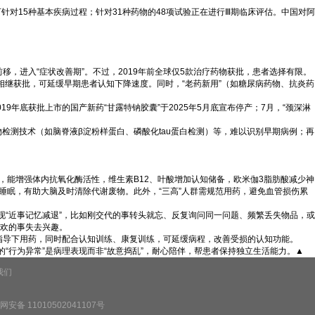
针对15种基本疾病过程；针对31种药物的48项试验正在进行Ⅲ期临床评估。中国对阿
，进入“症状改善期”。不过，2019年前全球仅5款治疗药物获批，患者选择有限。
相继获批，可延缓早期患者认知下降速度。同时，“老药新用”（如糖尿病药物、抗炎药
年底获批上市的国产新药“甘露特钠胶囊”于2025年5月底宣布停产；7月，“颈深淋
检测技术（如脑脊液β淀粉样蛋白、磷酸化tau蛋白检测）等，难以识别早期病例；再
，能增强体内抗氧化酶活性，维生素B12、叶酸增加认知储备，欧米伽3脂肪酸减少神
睡眠，有助大脑及时清除代谢废物。此外，“三高”人群需规范用药，避免血管损伤累
现“近事记忆减退”，比如刚交代的事转头就忘、反复询问同一问题、频繁丢失物品，或
喜欢的事失去兴趣。
指导下用药，同时配合认知训练、康复训练，可延缓病程，改善受损的认知功能。
“行为异常”是病理表现而非“故意捣乱”，耐心陪伴，帮患者保持独立生活能力。▲
我们
安备 11010502041107号