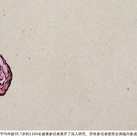
均年龄55.7岁的1164名健康参试者展开了深入研究。所有参试者接受全身磁共振