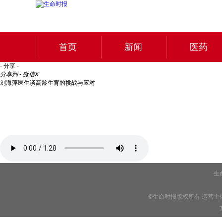
首页
新闻
医药
- 分享 -
分享到 - 微信
X
刘海萍医生谈高龄生育的挑战与应对
生
©生命时报版权所有 运营