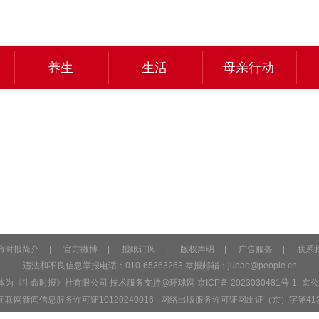
养生
生活
母亲行动
命时报简介
|
官方微博
|
报纸订阅
|
版权声明
|
广告服务
|
联系
违法和不良信息举报电话：010-65363263 举报邮箱：
jubao@people.cn
主体为《生命时报》社有限公司 技术服务支持@环球网
京ICP备 2023030481号-1
京公网
互联网新闻信息服务许可证10120240016
网络出版服务许可证网出证（京）字第41