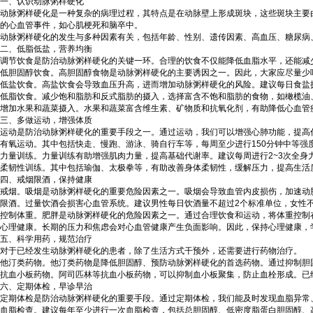
一、认识动脉粥样硬化
动脉粥样硬化是一种复杂的病理过程，其特点是在动脉壁上形成斑块，这些斑块主要
的心血管事件，如心肌梗死和脑卒中。
动脉粥样硬化的发生与多种因素有关，包括年龄、性别、遗传因素、高血压、糖尿病
二、低脂低盐，营养均衡
调节饮食是防治动脉粥样硬化的关键一环。合理的饮食不仅能降低血脂水平，还能减
低胆固醇饮食。高胆固醇食物是动脉粥样硬化的主要诱因之一。因此，大家应尽量少
低盐饮食。高盐饮食会导致血压升高，进而增加动脉粥样硬化的风险。建议每日食盐
低脂饮食。减少饱和脂肪和反式脂肪的摄入，选择富含不饱和脂肪的食物，如橄榄油
增加水果和蔬菜摄入。水果和蔬菜富含维生素、矿物质和抗氧化剂，有助降低心血管
三、多做运动，增强体质
运动是防治动脉粥样硬化的重要手段之一。通过运动，我们可以增强心肺功能，提高
有氧运动。其中包括快走、慢跑、游泳、骑自行车等，每周至少进行150分钟中等强
力量训练。力量训练有助增强肌肉力量，提高基础代谢率。建议每周进行2~3次全身
柔韧性训练。其中包括瑜伽、太极拳等，有助改善身体柔韧性，缓解压力，提高生活
四、戒烟限酒，保持健康
戒烟。吸烟是动脉粥样硬化的重要危险因素之一。吸烟会导致血管内皮损伤，加速动
限酒。过量饮酒会损害心血管系统。建议男性每日饮酒量不超过2个标准单位，女性
控制体重。肥胖是动脉粥样硬化的危险因素之一。通过合理饮食和运动，将体重控制
心理健康。长期的压力和焦虑会对心血管健康产生负面影响。因此，保持心理健康，
五、科学用药，规范治疗
对于已经发生动脉粥样硬化的患者，除了生活方式干预外，还需要进行药物治疗。
他汀类药物。他汀类药物是降低胆固醇、预防动脉粥样硬化的首选药物。通过抑制胆
抗血小板药物。阿司匹林等抗血小板药物，可以抑制血小板聚集，防止血栓形成。已
六、定期体检，早诊早治
定期体检是防治动脉粥样硬化的重要手段。通过定期体检，我们能及时发现血脂异常
血脂检查。建议每年至少进行一次血脂检查，包括总胆固醇、低密度脂蛋白胆固醇、