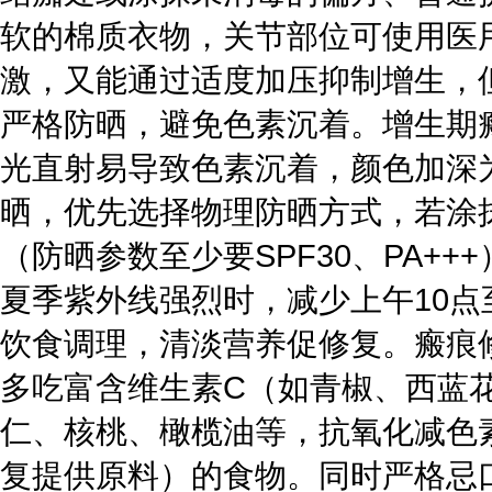
软的棉质衣物，关节部位可使用医
激，又能通过适度加压抑制增生，
严格防晒，避免色素沉着。增生期
光直射易导致色素沉着，颜色加深
晒，优先选择物理防晒方式，若涂
（防晒参数至少要SPF30、PA+
夏季紫外线强烈时，减少上午10点
饮食调理，清淡营养促修复。瘢痕
多吃富含维生素C（如青椒、西蓝
仁、核桃、橄榄油等，抗氧化减色
复提供原料）的食物。同时严格忌