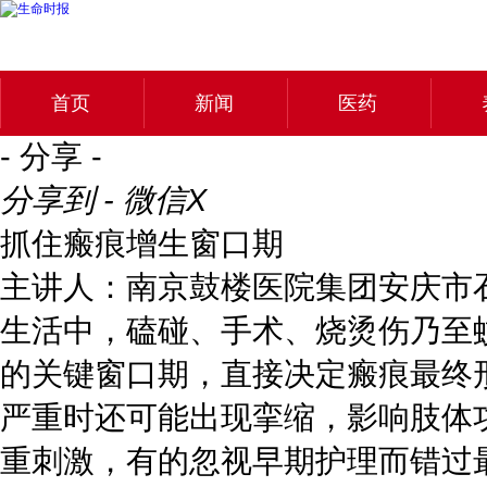
首页
新闻
医药
- 分享 -
分享到 - 微信
X
抓住瘢痕增生窗口期
主讲人：南京鼓楼医院集团安庆市
生活中，磕碰、手术、烧烫伤乃至
的关键窗口期，直接决定瘢痕最终
严重时还可能出现挛缩，影响肢体
重刺激，有的忽视早期护理而错过