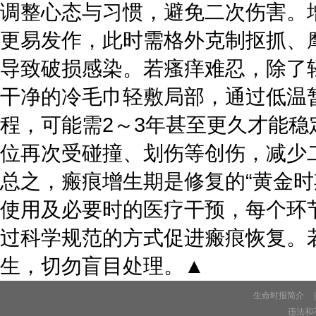
调整心态与习惯，避免二次伤害。
更易发作，此时需格外克制抠抓、
导致破损感染。若瘙痒难忍，除了
干净的冷毛巾轻敷局部，通过低温
程，可能需2～3年甚至更久才能
位再次受碰撞、划伤等创伤，减少
总之，瘢痕增生期是修复的“黄金
使用及必要时的医疗干预，每个环
过科学规范的方式促进瘢痕恢复。
生，切勿盲目处理。▲
生命时报简介
|
违法和不