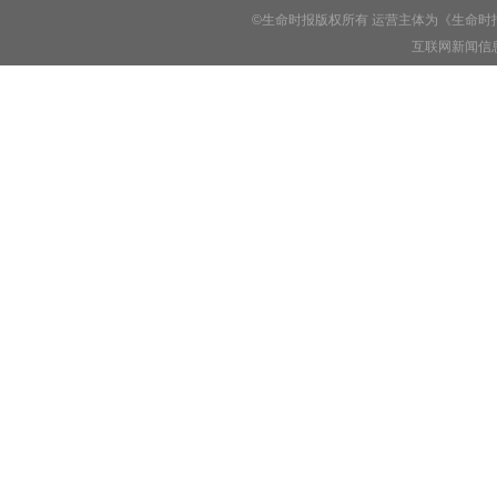
©生命时报版权所有 运营主体为《生命时
互联网新闻信息服