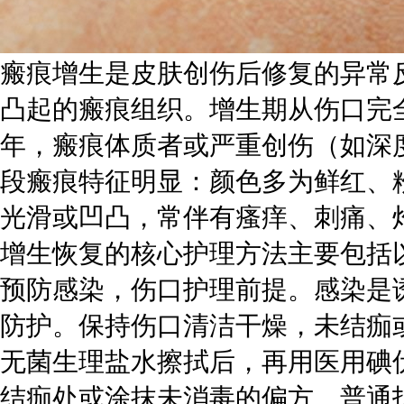
瘢痕增生是皮肤创伤后修复的异常
凸起的瘢痕组织。增生期从伤口完
年，瘢痕体质者或严重创伤（如深
段瘢痕特征明显：颜色多为鲜红、
光滑或凹凸，常伴有瘙痒、刺痛、
增生恢复的核心护理方法主要包括
预防感染，伤口护理前提。感染是
防护。保持伤口清洁干燥，未结痂
无菌生理盐水擦拭后，再用医用碘
结痂处或涂抹未消毒的偏方、普通