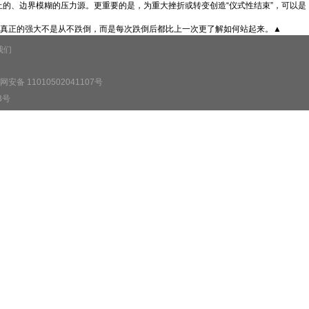
的、边界模糊的压力源。更重要的是，为重大挫折或转变创造“仪式性结束”，可以是
。真正的强大不是从不跌倒，而是每次跌倒后都比上一次更了解如何站起来。▲
我们
安备 11010502041107号
3号