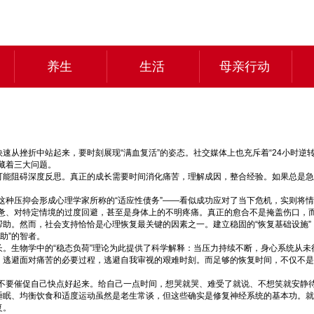
养生
生活
母亲行动
速从挫折中站起来，要时刻展现“满血复活”的姿态。社交媒体上也充斥着“24小时逆
藏着三大问题。
可能阻碍深度反思。真正的成长需要时间消化痛苦，理解成因，整合经验。如果总是急
这种压抑会形成心理学家所称的“适应性债务”——看似成功应对了当下危机，实则将
惫、对特定情境的过度回避，甚至是身体上的不明疼痛。真正的愈合不是掩盖伤口，
帮助。然而，社会支持恰恰是心理恢复最关键的因素之一。建立稳固的“恢复基础设施
助”的智者。
长。生物学中的“稳态负荷”理论为此提供了科学解释：当压力持续不断，身心系统从
避，逃避面对痛苦的必要过程，逃避自我审视的艰难时刻。而足够的恢复时间，不仅不
不要催促自己快点好起来。给自己一点时间，想哭就哭、难受了就说、不想笑就安静
睡眠、均衡饮食和适度运动虽然是老生常谈，但这些确实是修复神经系统的基本功。就
复。