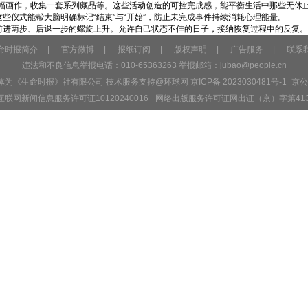
幅画作，收集一套系列藏品等。这些活动创造的可控完成感，能平衡生活中那些无休止
些仪式能帮大脑明确标记“结束”与“开始”，防止未完成事件持续消耗心理能量。
是前进两步、后退一步的螺旋上升。允许自己状态不佳的日子，接纳恢复过程中的反复
命时报简介
|
官方微博
|
报纸订阅
|
版权声明
|
广告服务
|
联系
违法和不良信息举报电话：010-65363263 举报邮箱：
jubao@people.cn
主体为《生命时报》社有限公司 技术服务支持@环球网
京ICP备 2023030481号-1
京公网
互联网新闻信息服务许可证10120240016
网络出版服务许可证网出证（京）字第41