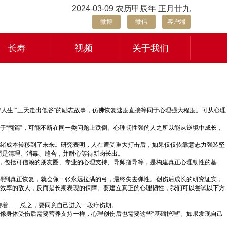
2024-03-09 农历甲辰年 正月廿九
微博
微信
客户端
长寿
视频
关于我们
转人生”“三天走出低谷”的励志故事，仿佛恢复速度直接等同于心理强大程度。可从心理
于“翻篇”，可能不断在同一类问题上跌倒。心理韧性强的人之所以能从逆境中成长，
情绪成本转移到了未来。研究表明，人在遭受重大打击后，如果仅仅依靠意志力强装坚
而是清理、消毒、缝合，并耐心等待新肉长出。
”，包括可信赖的朋友圈、专业的心理支持、导师指导等，是构建真正心理韧性的基
未得到真正恢复，就会像一张永远拉满的弓，最终失去弹性。创伤后成长的研究证实，
是效率的敌人，反而是长期表现的保障。要建立真正的心理韧性，我们可以尝试以下方
待着……总之，要同意自己进入一段疗伤期。
像身体受伤后需要营养支持一样，心理创伤后也需要这些“基础护理”。如果发现自己