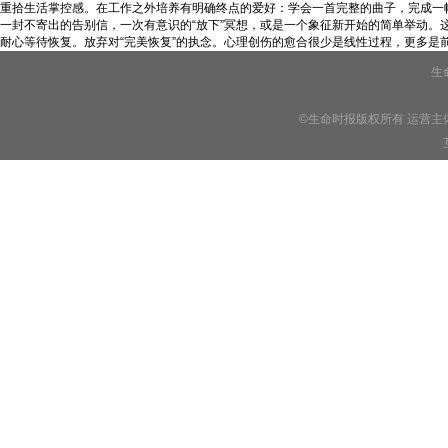
重拾生活掌控感。在工作之外培养有明确终点的爱好：学会一首完整的曲子，完成一
一封不寄出的告别信，一次有意识的“放下”冥想，或是一个象征新开始的简单举动。这
耐心等待恢复。放弃对“完美恢复”的执念。心理创伤的愈合很少是线性过程，更多
生
©生命时报版权所有 运营