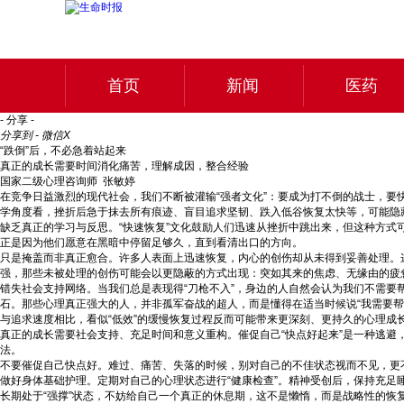
首页
新闻
医药
- 分享 -
分享到 - 微信
X
“跌倒”后，不必急着站起来
真正的成长需要时间消化痛苦，理解成因，整合经验
国家二级心理咨询师 张敏婷
在竞争日益激烈的现代社会，我们不断被灌输“强者文化”：要成为打不倒的战士，要快
学角度看，挫折后急于抹去所有痕迹、盲目追求坚韧、跌入低谷恢复太快等，可能隐
缺乏真正的学习与反思。“快速恢复”文化鼓励人们迅速从挫折中跳出来，但这种方式
正是因为他们愿意在黑暗中停留足够久，直到看清出口的方向。
只是掩盖而非真正愈合。许多人表面上迅速恢复，内心的创伤却从未得到妥善处理。
强，那些未被处理的创伤可能会以更隐蔽的方式出现：突如其来的焦虑、无缘由的疲
错失社会支持网络。当我们总是表现得“刀枪不入”，身边的人自然会认为我们不需要
石。那些心理真正强大的人，并非孤军奋战的超人，而是懂得在适当时候说“我需要帮
与追求速度相比，看似“低效”的缓慢恢复过程反而可能带来更深刻、更持久的心理成
真正的成长需要社会支持、充足时间和意义重构。催促自己“快点好起来”是一种逃
法。
不要催促自己快点好。难过、痛苦、失落的时候，别对自己的不佳状态视而不见，更
做好身体基础护理。定期对自己的心理状态进行“健康检查”。精神受创后，保持充足
长期处于“强撑”状态，不妨给自己一个真正的休息期，这不是懒惰，而是战略性的恢