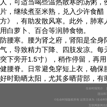
人，可适当喝些温热散寒的汤粥，
片，继续煮至米熟，兑入少许食醋
方》，有助发散风寒。此外，肺寒
用白萝卜、百合等润肺食物。
防腰寒。腰为肾之府，肾阳是全身
气，导致精力下降、四肢发凉。每
突下旁开1.5寸），稍作停留，再
健腰脊。日常避免穿短上衣，确保
好时勤晒太阳，尤其多晒背部，有
生命时报简介
|
违法和不
©生命时报版权所有 运营主体为《生命时
互联网新闻信息服