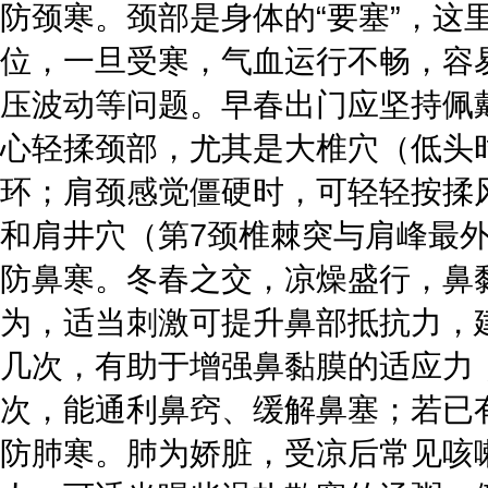
防颈寒。颈部是身体的“要塞”，
位，一旦受寒，气血运行不畅，容
压波动等问题。早春出门应坚持佩
心轻揉颈部，尤其是大椎穴（低头
环；肩颈感觉僵硬时，可轻轻按揉
和肩井穴（第7颈椎棘突与肩峰最外
防鼻寒。冬春之交，凉燥盛行，鼻
为，适当刺激可提升鼻部抵抗力，
几次，有助于增强鼻黏膜的适应力
次，能通利鼻窍、缓解鼻塞；若已
防肺寒。肺为娇脏，受凉后常见咳