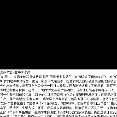
实际年龄≠生物学年龄
“临床中，实际年龄和身体状态‘脱节’的患者太常见了，有的80多岁仍健步如飞，
88岁的退休教师徐文（化名）因胸闷气喘就诊，检查发现其冠状动脉关键血管狭窄超
先生思维清晰，每天独自坐公交去公园打太极拳，握力测试达标，无糖尿病、肾衰等
查时已能和老伙伴一起爬山。“如果仅凭年龄放弃治疗，现在他可能连平路都走不了。
另一个案例则截然相反。58岁的企业主管刘强（化名）应酬时突发胸痛，造影显示
几次，属于典型的“未老先衰”。尽管医生反复警告，他和家属仍心存侥幸，坚持先
“实际年龄和生物学年龄是两个不同的概念。”陈婵解释，实际年龄即“日历年龄”，
水平，受遗传、生活方式、环境、疾病等多因素影响。两者的核心区别在于，实际年龄
正如《声明》所指出的，生物学年龄更能准确体现心血管疾病负担、疾病进展速度及治
龄被归为 “高风险”，继而失去手术资格，导致部分低生物学年龄的老年患者错失有