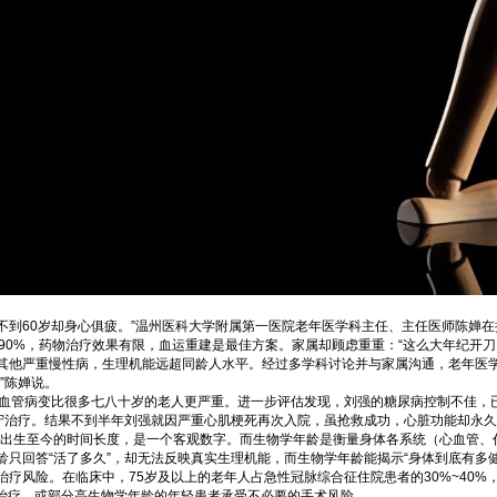
有的不到60岁却身心俱疲。”温州医科大学附属第一医院老年医学科主任、主任医师陈
90%，药物治疗效果有限，血运重建是最佳方案。家属却顾虑重重：“这么大年纪开
其他严重慢性病，生理机能远超同龄人水平。经过多学科讨论并与家属沟通，老年医
”陈婵说。
其血管病变比很多七八十岁的老人更严重。进一步评估发现，刘强的糖尿病控制不佳，
保守治疗。结果不到半年刘强就因严重心肌梗死再次入院，虽抢救成功，心脏功能却永
指从出生至今的时间长度，是一个客观数字。而生物学年龄是衡量身体各系统（心血管
只回答“活了多久”，却无法反映真实生理机能，而生物学年龄能揭示“身体到底有多健
疗风险。在临床中，75岁及以上的老年人占急性冠脉综合征住院患者的30%~40
效治疗，或部分高生物学年龄的年轻患者承受不必要的手术风险。