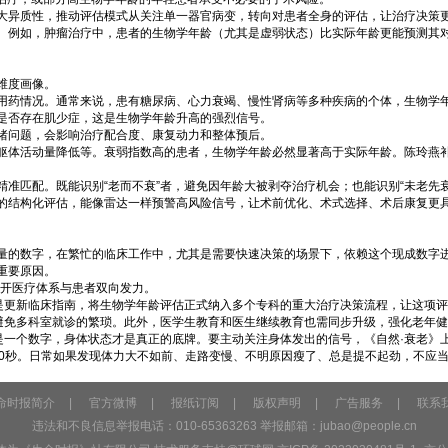
大异质性，推动评估模式从关注单一器官病变，转向对患者全身的评估，让治疗决策
。例如，肿瘤治疗中，患者的生物学年龄（尤其是虚弱状态）比实际年龄更能预测其对
维度画像。
用药情况。通常来说，患有糖尿病、心力衰竭、慢性肾病等多种疾病的个体，生物学
是否存在肌少症，这是生物学年龄升高的强烈信号。
绪问题，会影响治疗配合度、康复动力和整体预后。
躯体活动量降低等。衰弱指数高的患者，生物学年龄必然显著高于实际年龄。陈玲燕补
准匹配。既能识别“老而不衰”者，避免因年龄大被剥夺治疗机会；也能识别“未老先
的结构化评估，能像雷达一样预警高风险信号，让术前优化、术式选择、术后康复更
量的数字，在繁忙的临床工作中，尤其是需要快速决策的场景下，依赖这个现成数字
重要原因。
不开医疗体系与患者双向发力。
更新临床指南，将生物学年龄评估正式纳入多个专科的重大治疗决策流程，让这项评估
，避免多科室就诊的繁琐。此外，医学生教育和医生继续教育也需同步升级，强化老年
一个数字，身体状态才是真正的底牌。要主动关注身体发出的信号，《自然·衰老》上的
10秒。日常如果发现体力大不如前、走路变慢、不明原因瘦了、总是提不起劲，不应当
命时报简介
|
官方微博
|
报纸订阅
|
版权声明
|
广告服务
|
联系
违法和不良信息举报电话：010-65363263 举报邮箱：
jubao@people.cn