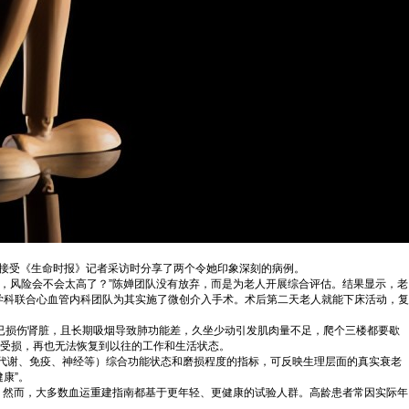
婵在接受《生命时报》记者采访时分享了两个令她印象深刻的病例。
刀，风险会不会太高了？”陈婵团队没有放弃，而是为老人开展综合评估。结果显示，老
学科联合心血管内科团队为其实施了微创介入手术。术后第二天老人就能下床活动，复
已损伤肾脏，且长期吸烟导致肺功能差，久坐少动引发肌肉量不足，爬个三楼都要歇
久受损，再也无法恢复到以往的工作和生活状态。
、代谢、免疫、神经等）综合功能状态和磨损程度的指标，可反映生理层面的真实衰老
康”。
%，然而，大多数血运重建指南都基于更年轻、更健康的试验人群。高龄患者常因实际年