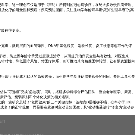
更科学。这一理念不仅适用于《声明》所提到的冠心病诊疗，在绝大多数慢性病管理、
放化疗的耐受性和预后；疾病预防层面，关注生物学年龄可早期识别“生理早衰”的高
年龄往往更高。
充道，微观层面的血管弹性、DNA甲基化程度、端粒长度、炎症状态等也可作为评
衰”者，防止因年龄小承受过度激进治疗，从而提升治疗安全性与有效性。对医生来
具针对性，降低医疗风险。对医疗体系，则可推动其向精准医学转型，让有限资源投向
进行诊疗评估成为默认的高效选择，而生物学年龄评估需要额外的时间、专用工具和专
从“可选项”变成“必选项”。同时，搭建多学科综合评估团队，整合老年医学、康复、
健康评估、衰弱识别和个体化决策的相关培训。
一篇研究总结了“老而健康”的三个关键指标：连续爬3层楼梯不喘，心率小于120
成老了的正常现象，而是要在就诊时主动告知医生，从“被动接受治疗”转变为“主动参
我们