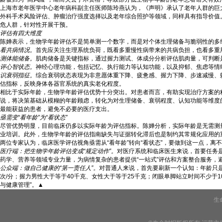
上海市老年医学中心老年病科副主任医师陈玲燕认为，《声明》承认了老年人群的巨
外科手术风险评估、肿瘤治疗强度选择以及老年综合照护等领域，同样具有指导价值
危人群，针对性开展干预。
评估有四大维度
陈婵表示，生物学年龄评估不是简单测一个数字，而是对个体生理储备与脆弱性的多
看共病情况。
首先应关注生理系统负荷，既看多重慢性病带来的共病负担，也看多重
测体能储备。
肌肉储备是关键指标，通过握力测试、体成分分析评估肌肉量，可判断
评心智状态。
神经心理功能，包括记忆、执行能力等认知功能，以及抑郁、焦虑等情
识衰弱指征。
综合衰弱状态表现为非意愿体重下降、疲惫感、握力下降、步速减慢、
估指标，反映身体各器官系统的真实老化程度。
相比于实际年龄，生物学年龄评估优势十分突出。对患者而言，有助实现治疗方案的精
说，将决策基础从模糊的年龄顾虑，转化为对生理储备、衰弱程度、认知功能等维度
最能获益的患者，避免不必要的医疗支出。
亟需变“看年龄”为“看状态”
尽管优势明显，目前临床仍多以实际年龄为评估指标。陈婵分析，实际年龄是无需测
业培训。此外，生物学年龄的评估指南缺失与证据转化滞后也是制约其常规化应用的
两位专家认为，临床医学评估视角亟需从“看年龄”转向“看状态”，要做到这一点，离
医疗端：把生物学年龄评估变成“规定动作”。
对医疗系统和临床医生来说，首要任务是
药学、营养等领域专业力量，为病情复杂的患者提供“一站式”评估和方案整合服务
公众端：做自己健康的“第一责任人”。
对普通人来说，首先要刷新一个认知：年龄只是
次/分；握力男性大于等于40千克、女性大于等于25千克；闭眼单脚站立时间不少于
与健康管理”。▲
生