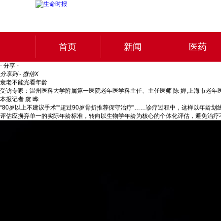
首页
新闻
医药
- 分享 -
分享到 - 微信
X
衰老不能光看年龄
受访专家：温州医科大学附属第一医院老年医学科主任、主任医师 陈 婵,上海市老年
本报记者 虞 晔
“80岁以上不建议手术”“超过90岁骨折推荐保守治疗”……诊疗过程中，这样以年
评估应摒弃单一的实际年龄标准，转向以生物学年龄为核心的个体化评估，避免治疗