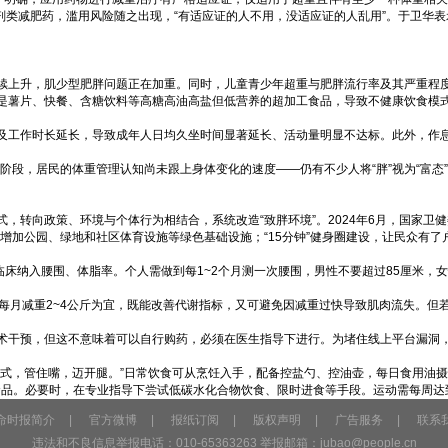
动剂类减肥药，滥用风险随之出现，“有适应证的人不用，没适应证的人乱用”。于卫华
续上升，肌少型肥胖问题正在加重。同时，儿童青少年超重与肥胖流行率及其严重程
是薯片、快餐、含糖饮料等高糖高油高盐但低营养的超加工食品，导致不健康饮食模
及工作时长延长，导致成年人日均久坐时间显著延长、活动量明显不达标。此外，作
的阶段，居民的体重管理认知尚未跟上身体变化的速度——仍有不少人将“胖”视为“富
转向政策、环境与个体行为相结合，系统改造“致胖环境”。2024年6月，国家卫健
增加公园、绿地和社区体育设施等绿色基础设施；“15分钟”健身圈建设，让民众有了
床纳入腰围、体脂率。个人需做到每1~2个月测一次腰围，男性不要超过85厘米，女
。
，每月减重2~4公斤为宜，既能改善代谢指标，又可避免因减重过快导致肌肉流失。
术干预，但这不意味着可以自行购药，必须在医生指导下进行。为堵住线上平台漏洞
，管住嘴，迈开腿。”日常饮食可从烹饪入手，配备控盐勺、控油壶，每日食用油摄入量
食品。必要时，在专业指导下尝试低碳水化合物饮食、限时进食等手段。运动需每周达到
命时报简介
|
官方微博
|
报纸订阅
|
版权声明
|
广告服务
|
联系
违法和不良信息举报电话：010-65363263 举报邮箱：
jubao@people.cn