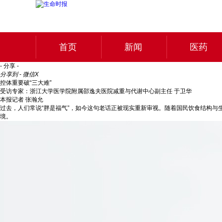
首页
新闻
医药
- 分享 -
分享到 - 微信
X
控体重要破“三大难”
受访专家：浙江大学医学院附属邵逸夫医院减重与代谢中心副主任 于卫华
本报记者 张瀚允
过去，人们常说“胖是福气”，如今这句老话正被现实重新审视。随着国民饮食结构与
境。