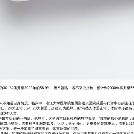
0.1%飙升至2023年的56.9%，近乎翻倍；若不采取措施，预计到2030年将升至6
成年人不知道自身情况。临床中，浙江大学医学院附属邵逸夫医院减重与代谢中心副主任
低于24为正常，24~28为超重，超过28为肥胖。但“有些人体重正常，体脂率却很高
肥胖”人群。
室中最常听到的一句话。他坦言，这是减重目标模糊的典型表现，“减重的核心是减脂，
缓解或治愈等，需要科学地限制饮食、运动，甚至用药。更重要的是减重后，需要延续
理方案，进一步加剧了减重失败、体重反弹的问题。
年版）》明确，应用药物进行减重治疗有严格适应证，仅适用于超重且伴有至少一种体重