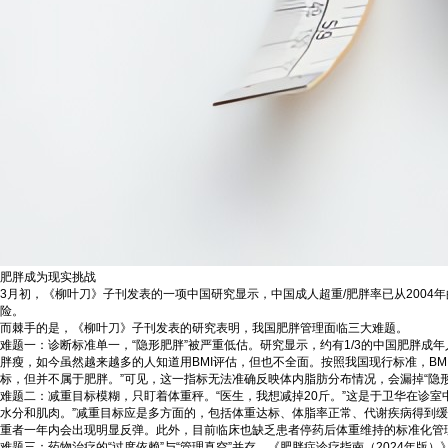
肥胖成为现实挑战
3月初，《柳叶刀》子刊发表的一项中国研究显示，中国成人超重/肥胖率已从2004年的3
险。
而棘手的是，《柳叶刀》子刊发表的研究表明，我国肥胖管理面临三大难题。
难题一：诊断标准单一，“隐形肥胖”被严重低估。研究显示，约有1/3的中国肥胖
胖瘦，如今虽然越来越多的人知道用BMI评估，但也不全面。按照我国现行标准，BMI
标，但并不属于肥胖。”可见，这一指标无法准确反映体内脂肪分布情况，会漏掉“隐形
难题二：减重目标模糊，只盯着体重秤。“医生，我想减掉20斤。”这是于卫华在诊
水分和肌肉。”减重目标应是多方面的，包括体重达标、体脂率正常、代谢疾病得到
重者一年内会出现明显反弹。此外，目前临床也缺乏患者停药后体重维持的标准化管
难题三：药物治疗的“过度依赖”与“管理真空”并存。《肥胖症诊疗指南（2024