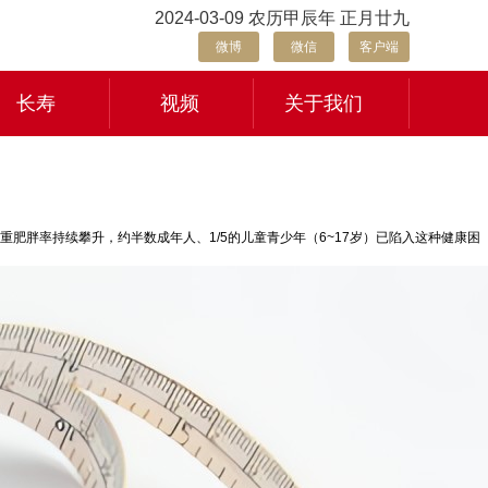
2024-03-09 农历甲辰年 正月廿九
微博
微信
客户端
长寿
视频
关于我们
肥胖率持续攀升，约半数成年人、1/5的儿童青少年（6~17岁）已陷入这种健康困