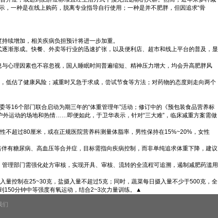
表示，一种是在线上购药，脱离专业指导自行使用；一种是并不肥胖，但因追求“骨
度持续增加，相关疾病负担预计将进一步加重。
式逐渐形成。快餐、外卖等行业的迅速扩张，以及便利店、超市和线上平台的普及，显
息与心理因素也不容忽视，国人睡眠时间普遍缩短、精神压力增大，均会升高肥胖风
态”，低估了健康风险；减重时又急于求成，尝试节食等方法；对药物的态度则走向两个
委等16个部门联合启动为期三年的“体重管理年”活动；修订中的《预包装食品营养标
户外运动的场地和热情……即便如此，于卫华表示，针对“三大难”，临床减重方案需做
性不超过80厘米，或在正规医院营养科测量体脂率，男性保持在15%~20%，女性
但若伴有糖尿病、高血压等合并症，目标需指向疾病控制，而非单纯追求体重下降，建议
，管理部门需强化处方审核，实现开具、审核、流转的全流程可追溯，遏制减肥药滥用
控制在25~30克，盐摄入量不超过5克；同时，蔬菜每日摄入量不少于500克，全
150分钟中等强度有氧运动，结合2~3次力量训练。▲
我们