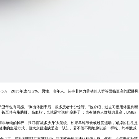
5.5%，2035年达72.2%。男性、老年人、从事非体力劳动的人群等面临更高的肥胖风
于卫华也有同感。“测出体脂率后，很多患者十分惊讶。”他介绍，过去习惯用体重判断
，甚至伴有脂肪肝、高血脂，也就是常说的‘瘦胖子’；也有健身人群肌肉量高，BMI超
而非单纯的掉秤，只盯着‘减多少斤’太笼统。如果单纯节食或过度运动，减掉的往往是
健康的生活方式，但大众普遍缺乏这一认知。若不管不顾地像以前一样吃，约半数减
相关合并症，或达到肥胖症标准且经生活方式干预无法达标的人群。然而，近年来多种减