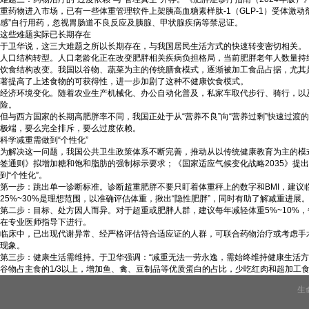
重药物进入市场，已有一些体重管理软件上架胰高血糖素样肽-1（GLP-1）受体激
感”自行用药，忽视胃肠道不良反应及胰腺、甲状腺疾病等禁忌证。
这些难题实际已长期存在
于卫华说，这三大难题之所以长期存在，与我国居民生活方式的快速转变密切相关。
人口结构转型。人口老龄化正在改变肥胖相关疾病负担格局，当前肥胖老年人数量持
饮食结构改变。我国以谷物、蔬菜为主的传统膳食模式，逐渐被加工食品占据，尤其
著提高了上述食物的可获得性，进一步加剧了这种不健康饮食模式。
经济环境变化。随着农业生产机械化、办公自动化普及，私家车取代步行、骑行，以
险。
但与西方国家的长期高肥胖率不同，我国正处于从“营养不良”向“营养过剩”快速过渡
极端，要么完全排斥，要么过度依赖。
科学减重需做到“个性化”
为解决这一问题，我国公共卫生政策体系不断完善，推动从以传统健康教育为主的模式，
签通则》拟增加糖和饱和脂肪的强制标示要求；《国家适应气候变化战略2035》提出
到“个性化”。
第一步：跳出单一诊断标准。诊断超重肥胖不要只盯着体重秤上的数字和BMI，建议临
25%~30%是理想范围，以准确评估体重，揪出“隐性肥胖”，同时有助了解减重进展
第二步：目标、处方因人而异。对于超重或肥胖人群，建议每年减轻体重5%~10%
在专业医师指导下进行。
临床中，已出现代谢异常、经严格评估符合适应证的人群，可联合药物治疗或考虑手
现象。
第三步：健康生活需维持。于卫华强调：“减重无法一劳永逸，需始终维持健康生活方式
谷物占主食的1/3以上，增加鱼、禽、豆制品等优质蛋白的占比，少吃红肉和超加工
生