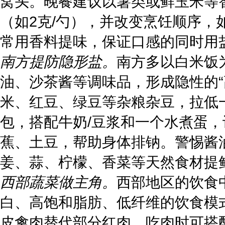
窝头。晚餐建议以薯类或鲜玉米等
（如2克/勺），并改变烹饪顺序
常用香料提味，保证口感的同时用
南方提防隐形盐。
南方多以白米饭
油、沙茶酱等调味品，形成隐性的“
米、红豆、绿豆等杂粮杂豆，拉低
包，搭配牛奶/豆浆和一个水煮蛋
蕉、土豆，帮助身体排钠。警惕酱
姜、蒜、柠檬、香菜等天然食材提
西部蔬菜做主角。
西部地区的饮食
白、高饱和脂肪、低纤维的饮食模
皮禽肉替代部分红肉，吃肉时可搭