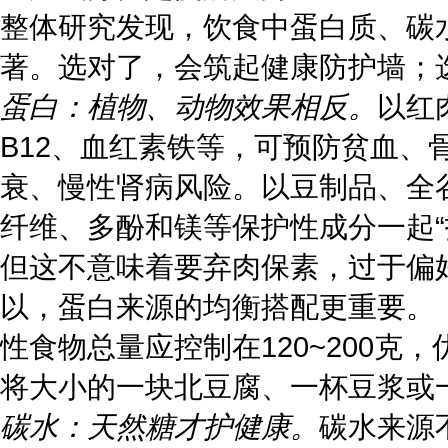
整体研究发现，饮食中蛋白质、碳
著。选对了，会筑起健康防护墙；
蛋白：植物、动物效果相反。
以红
B12、血红素铁等，可预防贫血
衰、慢性肾病风险。以豆制品、全
纤维、多酚和镁等保护性成分一起“
但这不意味着要弃肉保素，过于偏
以，蛋白来源的均衡搭配更重要。《
性食物总量应控制在120~200克
将大小的一块北豆腐、一杯豆浆或
碳水：天然糖才护健康。
碳水来源