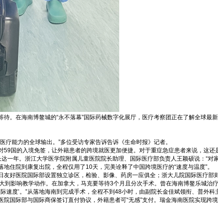
等待。在海南博鳌城的“永不落幕”国际药械数字化展厅，医疗考察团正在了解全球最
医疗能力的全球输出。”多位受访专家告诉告诉《生命时报》记者。
59国的入境免签，让外籍患者的跨境就医更加便捷。对于重症急症患者来说，这还是
长达一年。浙江大学医学院附属儿童医院院长助理、国际医疗部负责人王颖硕说：“对
地住院到康复出院，全程仅用了10天，完美诠释了中国跨境医疗的“速度与温度”。
日友好医院国际部设置独立诊区，检验、影像、药房一应俱全；浙大儿院国际医疗部则
增大到影响教学动作。在加拿大，马克要等待3个月且分次手术。曾在海南博鳌乐城治
‘国际速度’。”从落地海南到完成手术，全程不到48小时，由副院长金佳斌领衔、普外
院国际部与国际商保签订直付协议，外籍患者可“无感”支付。瑞金海南医院实现跨境