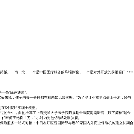
新药械。一南一北，一个是中国医疗服务的终端体验，一个是对外开放的前沿窗口：中
一条“绿色通道”。
家长来说，孩子的每一分钟都在和未知风险抗衡。”为了能让小杰早点做上手术，经当
在3个院区实现全覆盖。
疗过的学生，向他推荐了上海交通大学医学院附属瑞金医院海南医院（以下简称“瑞金
科主任医师王艳良主刀，1小时内为他切除5处脂肪瘤。
保险服务一站式对接；中日友好医院国际部与近30家国内外商业保险机构建立长期合