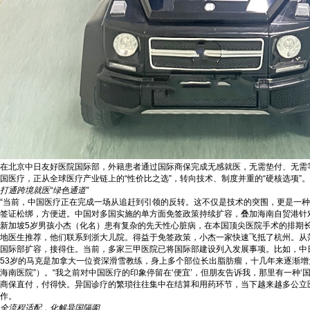
在北京中日友好医院国际部，外籍患者通过国际商保完成无感就医，无需垫付、无需
国医疗，正从全球医疗产业链上的“性价比之选”，转向技术、制度并重的“硬核选项”。
打通跨境就医“
绿色通道”
“当前，中国医疗正在完成一场从追赶到引领的反转。这不仅是技术的突围，更是一种
签证松绑，方便进。中国对多国实施的单方面免签政策持续扩容，叠加海南自贸港针对
新加坡5岁男孩小杰（化名）患有复杂的先天性心脏病，在本国顶尖医院手术的排期
地医生推荐，他们联系到浙大儿院。得益于免签政策，小杰一家快速飞抵了杭州。从落
国际部扩容，接得住。当前，多家三甲医院已将国际部建设列入发展事项。比如，中
53岁的马克是加拿大一位资深滑雪教练，身上多个部位长出脂肪瘤，十几年来逐渐
海南医院”）。“我之前对中国医疗的印象停留在‘便宜’，但朋友告诉我，那里有一种
商保直付，付得快。异国诊疗的繁琐往往集中在结算和用药环节，当下越来越多公立医
作。
全流程适配，化解异国隔阂