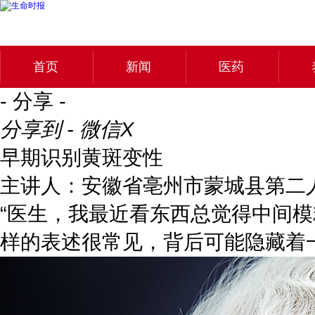
首页
新闻
医药
- 分享 -
分享到 - 微信
X
早期识别黄斑变性
主讲人：安徽省亳州市蒙城县第二
“医生，我最近看东西总觉得中间
样的表述很常见，背后可能隐藏着