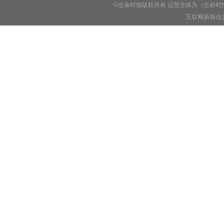
©生命时报版权所有 运营主体为《生命时
互联网新闻信息服