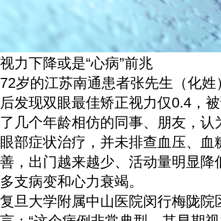
视力下降或是“心病”前兆
72岁的江苏南通患者张先生（化
后发现双眼最佳矫正视力仅0.4，
了几个年龄相仿的同事、朋友，认为
眼部症状治疗，并未排查血压、血
善，出门越来越少、活动量明显降
多支病变和心力衰竭。
复旦大学附属中山医院闵行梅陇院
言：“这个病例非常典型。其早期