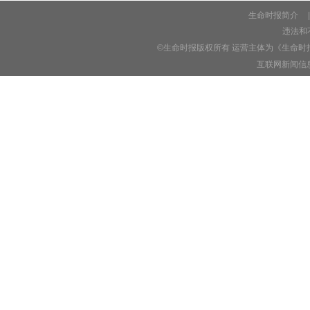
生命时报简介
|
违法和不
©生命时报版权所有 运营主体为《生命时
互联网新闻信息服