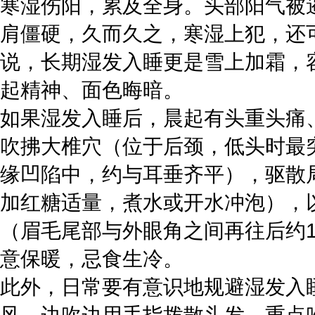
寒湿伤阳，累及全身。头部阳气被
肩僵硬，久而久之，寒湿上犯，还
说，长期湿发入睡更是雪上加霜，
起精神、面色晦暗。
如果湿发入睡后，晨起有头重头痛
吹拂大椎穴（位于后颈，低头时最
缘凹陷中，约与耳垂齐平），驱散
加红糖适量，煮水或开水冲泡），
（眉毛尾部与外眼角之间再往后约
意保暖，忌食生冷。
此外，日常要有意识地规避湿发入
风，边吹边用手指拨散头发，重点