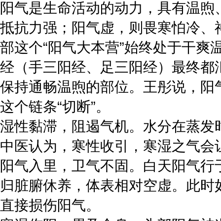
阳气是生命活动的动力，具有温煦
抵抗力强；阳气虚，则畏寒怕冷、
部这个“阳气大本营”始终处于干
经（手三阳经、足三阳经）最终都
保持通畅温煦的部位。王彤说，阳
这个链条“切断”。
湿性黏滞，阻遏气机。水分在蒸发
中医认为，寒性收引，寒湿之气会
阳气入里，卫气不固。白天阳气行
归脏腑休养，体表相对空虚。此时
直接损伤阳气。