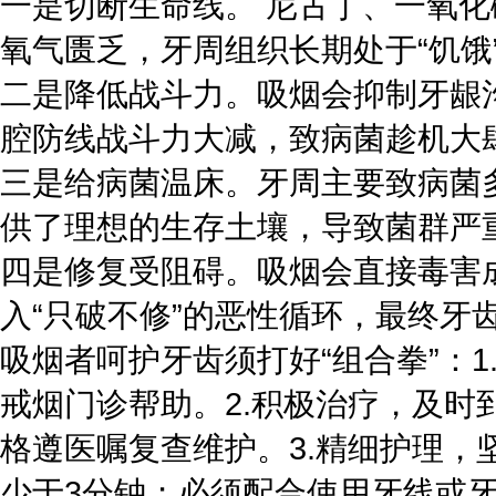
一是切断生命线。 尼古丁、一氧
氧气匮乏，牙周组织长期处于“饥饿
二是降低战斗力。吸烟会抑制牙龈
腔防线战斗力大减，致病菌趁机大
三是给病菌温床。牙周主要致病菌
供了理想的生存土壤，导致菌群严
四是修复受阻碍。吸烟会直接毒害
入“只破不修”的恶性循环，最终牙
吸烟者呵护牙齿须打好“组合拳”：
戒烟门诊帮助。2.积极治疗，及
格遵医嘱复查维护。3.精细护理，
少于3分钟；必须配合使用牙线或牙