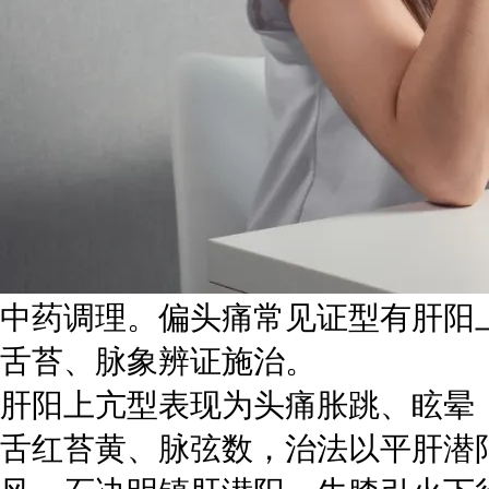
中药调理。偏头痛常见证型有肝阳
舌苔、脉象辨证施治。
肝阳上亢型表现为头痛胀跳、眩晕
舌红苔黄、脉弦数，治法以平肝潜