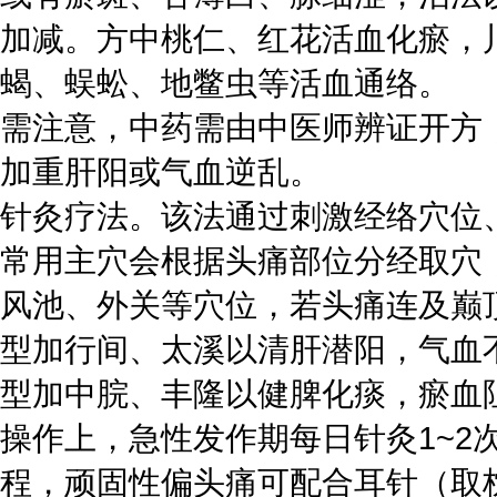
加减。方中桃仁、红花活血化瘀，
蝎、蜈蚣、地鳖虫等活血通络。
需注意，中药需由中医师辨证开方
加重肝阳或气血逆乱。
针灸疗法。该法通过刺激经络穴位
常用主穴会根据头痛部位分经取穴
风池、外关等穴位，若头痛连及巅
型加行间、太溪以清肝潜阳，气血
型加中脘、丰隆以健脾化痰，瘀血
操作上，急性发作期每日针灸1~2次
程，顽固性偏头痛可配合耳针（取