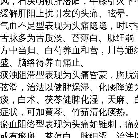
风，石决明镇肝潜阳，牛膝引火下
缓解肝阳上扰引发的头痛、眩晕。
气血不足型表现为头痛隐隐，时时
舌脉多为舌质淡、苔薄白、脉细弱
方中当归、白芍养血和营，川芎通
盛、脑络得养而痛止。
痰浊阻滞型表现为头痛昏蒙，胸脘
弦滑，治法以健脾燥湿、化痰降逆
痰，白术、茯苓健脾化湿，天麻、
症状，可加黄芩、竹茹清化痰热。
瘀血阻络型表现为头痛如锥刺，痛
或有瘀斑、苔薄白、脉细涩，治法