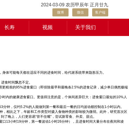
2024-03-09 农历甲辰年 正月廿九
微博
微信
客户端
长寿
视频
关于我们
性”，身体可能每天都在适应不同的进食时间，给代谢系统带来隐形压力。
，进食时间飘忽不定。
用更精准的95%进食窗口（即排除最早和最晚各2.5%的进食记录，减少单日偶然极端
12小时内的健康进食窗口。更值得注意的是，个体间差异巨大：进食窗口最短的10%人
53分钟，仅约5.2%的人能做到第一餐和最后一餐的日均波动都控制在1小时以内。
45种，相比之下，年龄和工作类型对摄入食物种类的影响较为微弱。此外，研究首次区
：到了晚上，人们更容易“管不住嘴”，尝试新零食、外卖、甜点。
口13小时19分钟，第一餐波动1小时26分钟），且进食时间大量分布在夜间和凌