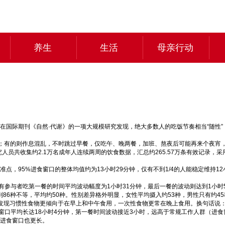
养生
生活
母亲行动
发表在国际期刊《自然·代谢》的一项大规模研究发现，绝大多数人的吃饭节奏相当“随
；有的则作息混乱，不时跳过早餐，仅吃午、晚两餐，加班、熬夜后可能再来个夜宵
员共收集约2.1万名成年人连续两周的饮食数据，汇总约265.57万条有效记录，采
准点，95%进食窗口的整体均值约为13小时29分钟，仅有不到1/4的人能稳定维持
所有参与者吃第一餐的时间平均波动幅度为1小时31分钟，最后一餐的波动则达到1小时
到86种不等，平均约50种。性别差异格外明显，女性平均摄入约53种，男性只有约
），发现习惯性食物更倾向于在早上和中午食用，一次性食物更常在晚上食用。换句话说
口平均长达18小时4分钟，第一餐时间波动接近3小时，远高于常规工作人群（进食窗
，进食窗口也更长。