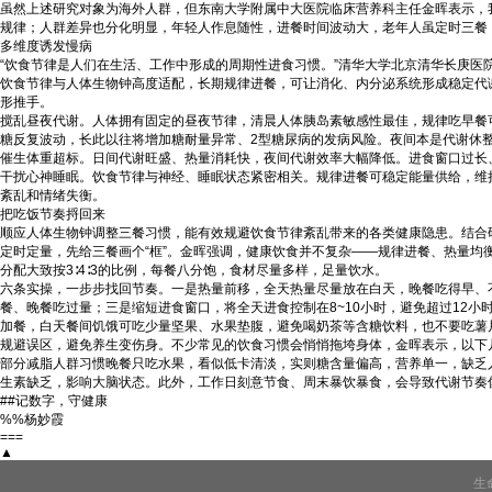
虽然上述研究对象为海外人群，但东南大学附属中大医院临床营养科主任金晖表示，
规律；人群差异也分化明显，年轻人作息随性，进餐时间波动大，老年人虽定时三餐
多维度诱发慢病
“饮食节律是人们在生活、工作中形成的周期性进食习惯。”清华大学北京清华长庚
饮食节律与人体生物钟高度适配，长期规律进餐，可让消化、内分泌系统形成稳定代
形推手。
搅乱昼夜代谢。人体拥有固定的昼夜节律，清晨人体胰岛素敏感性最佳，规律吃早餐
糖反复波动，长此以往将增加糖耐量异常、2型糖尿病的发病风险。夜间本是代谢休
催生体重超标。日间代谢旺盛、热量消耗快，夜间代谢效率大幅降低。进食窗口过长
干扰心神睡眠。饮食节律与神经、睡眠状态紧密相关。规律进餐可稳定能量供给，维
紊乱和情绪失衡。
把吃饭节奏捋回来
顺应人体生物钟调整三餐习惯，能有效规避饮食节律紊乱带来的各类健康隐患。结合
定时定量，先给三餐画个“框”。金晖强调，健康饮食并不复杂——规律进餐、热量均衡、时段
分配大致按3∶4∶3的比例，每餐八分饱，食材尽量多样，足量饮水。
六条实操，一步步找回节奏。一是热量前移，全天热量尽量放在白天，晚餐吃得早、
餐、晚餐吃过量；三是缩短进食窗口，将全天进食控制在8~10小时，避免超过12
加餐，白天餐间饥饿可吃少量坚果、水果垫腹，避免喝奶茶等含糖饮料，也不要吃薯
规避误区，避免养生变伤身。不少常见的饮食习惯会悄悄拖垮身体，金晖表示，以下几
部分减脂人群习惯晚餐只吃水果，看似低卡清淡，实则糖含量偏高，营养单一，缺乏
生素缺乏，影响大脑状态。此外，工作日刻意节食、周末暴饮暴食，会导致代谢节奏
##记数字，守健康
%%杨妙霞
===
▲
生