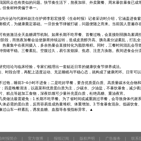
我国民众也有类似的问题。快节奏生活下，熬夜加班、外卖聚餐、周末暴饮暴食已成
，但食材种类偏于单一。
医院内分泌与代谢科副主任护师李彩宏接受《生命时报》记者采访时介绍，它涵盖进食
谢模式，为健康奠定基础。一旦饮食节律被打破，问题便随之而来。当前国人普遍存
可有效激活全天血糖调节机制。如果长期不吃早餐、首餐过晚，会直接削弱胰岛素调
整阶段，而熬夜加餐会迫使肠胃持续运转，造成皮质醇升高、胰岛素分泌紊乱，打乱
、热量集中在夜间摄入，多余热量会直接转化为脂肪堆积。同时，三餐时间混乱会导
持情绪平稳。三餐紊乱、空腹过久，易引发烦躁、焦虑、注意力涣散。夜间进食会分
研究结论与临床经验，专家们梳理出一套贴近日常的健康饮食节律养成法。
合理，再配上适度运动、充足睡眠与平稳心态，就构成了健康闭环。日常可以参考这样的节奏：早
不过饱，睡前3~4小时不进食；二是吃好早餐，要含优质蛋白质、高质量碳水化合物
小时；四是晚餐清淡，以蔬菜和优质蛋白质为主，少碳水、少油盐，不暴饮暴食，减少
片、糕点等超加工食物，深夜饥饿可少量补充蛋白质，杜绝高糖、重油夜宵。
类做法最需避免：1.长期不吃早餐。为了省时间或减重跳过早餐，会导致身体代谢系
人体必需的蛋白质，反而容易造成热量堆积、体重增加。3.节食暴食混杂。低碳饮食
像过山车一样紊乱，诱发血糖、血脂等各项指标异常。▲
命时报简介
|
官方微博
|
报纸订阅
|
版权声明
|
广告服务
|
联系