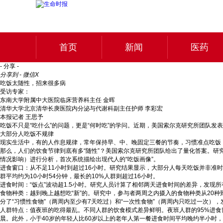
首页
新闻
医药
- 分享 -
分享到 - 微信
X
吃饭太随性，招来很多病
受访专家：
东南大学附属中大医院临床营养科主任 金晖
清华大学北京清华长庚医院内分泌与代谢科副主任护师 李彩宏
本报记者 王思予
吃饭不只是“吃什么”的问题，更是“何时吃”的学问。近期，美国索尔克研究所团队
大部分人吃饭不规律
现实生活中，有的人作息规律，常年保持早、中、晚固定三餐的节奏，习惯准点吃饭
那么，人们的饮食节律到底有多“随性”？美国索尔克研究所团队给出了量化答案。研究人
情况影响）进行分析，首次系统描绘出现代人的“吃饭画像”。
进食窗口：从不足11小时到超过16小时。研究结果显示，大部分人每天吃饭并非准时
群平均约为10小时54分钟，最长的10%人群则超过16小时。
进食时间：“饭点”波动超1.5小时。研究人员计算了相邻两天进食时间的差异，发现
食物种类：越到晚上越想吃“新”的。研究中，参与者两周之内摄入的食物种类从20种
分了“习惯性食物”（两周内至少有7天吃过）和“一次性食物”（两周内只吃过一次
人群特点：值夜班的吃得最乱。不同人群的饮食模式差异鲜明。夜班人群的95%进食窗
晨。此外，小于40岁的年轻人比60岁以上的老年人第一餐进食时间平均晚约半小时