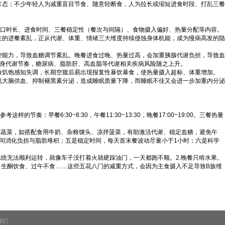
常态；不少年轻人为减重盲目节食、随意轻断食，人为拉长或缩短进食时段、打乱三餐
窗口时长、进食时间、三餐稳定性（餐次与间隔）、食物摄入偏好、热量分配等内容。
在的进餐紊乱，正从代谢、体重、情绪三大维度持续侵蚀身体机能，成为慢病高发的隐
控能力，导致血糖调节紊乱。晚餐进食过晚、热量过高，会加重胰腺代谢负担，导致血
全身代谢节奏，糖尿病、脂肪肝、高血脂等代谢相关疾病风险随之上升。
致饥饱感知失调，长期空腹后易出现报复性暴饮暴食，使热量摄入超标、体重增加。
流大脑供血、抑制褪黑素分泌，造成睡眠质量下降，而睡眠不佳又会进一步加重内分泌
餐6:30~8:30，午餐11:30~13:30，晚餐17:00~19:00。三餐热量
和蔬菜，如搭配食用牛奶、杂粮馒头、凉拌菠菜，有助激活代谢、稳定血糖，避免午
夜间消化负担与脂肪堆积；五是稳定时间，每天首末餐波动尽量小于1小时；六是科学
统无法顺利运转，就像车子没打着火就硬踩油门，一天都跑不顺。2.晚餐只啃水果。
、生酮饮食、过午不食……这些五花八门的减重方式，会因为主食摄入不足导致B族维
我们