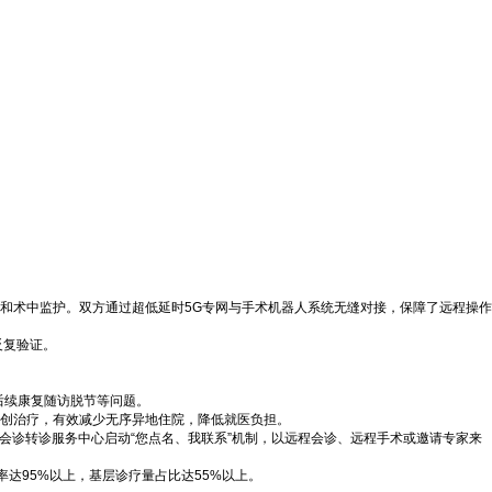
和术中监护。双方通过超低延时5G专网与手术机器人系统无缝对接，保障了远程操作
反复验证。
后续康复随访脱节等问题。
微创治疗，有效减少无序异地住院，降低就医负担。
级会诊转诊服务中心启动“您点名、我联系”机制，以远程会诊、远程手术或邀请专家来
达95%以上，基层诊疗量占比达55%以上。