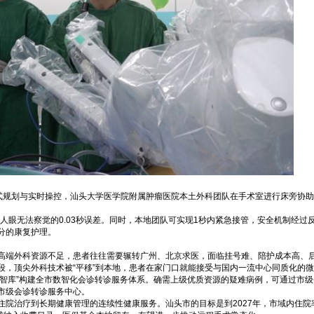
式规划与实时操控，汕头大学医学院附属肿瘤医院本土外科团队在手术室进行床旁协助
人眼无法察觉的0.03秒误差。同时，本地团队可实现1秒内紧急接管，安全机制经过
分的康复护理。
高端外科资源不足，患者往往需要辗转广州、北京求医，面临挂号难、陪护成本高、
段，顶尖外科技术被“平移”到本地，患者在家门口就能接受与国内一流中心同质化的
潮医智库”构建全市数智化会诊转诊服务体系。确需上级优质资源的疑难病例，可通过市
市级会诊转诊服务中心。
院治疗到长期健康管理的连续性健康服务。汕头市的目标是到2027年，市域内住院率