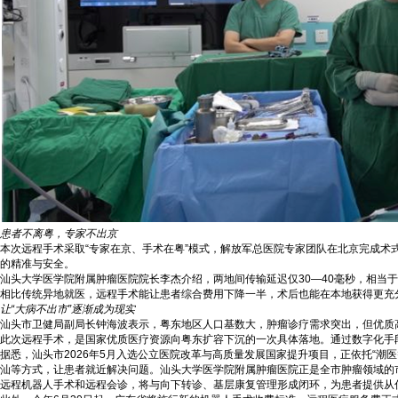
患者不离粤，专家不出京
本次远程手术采取“专家在京、手术在粤”模式，解放军总医院专家团队在北京完成术
的精准与安全。
汕头大学医学院附属肿瘤医院院长李杰介绍，两地间传输延迟仅30—40毫秒，相当于
相比传统异地就医，远程手术能让患者综合费用下降一半，术后也能在本地获得更充
让“大病不出市”逐渐成为现实
汕头市卫健局副局长钟海波表示，粤东地区人口基数大，肿瘤诊疗需求突出，但优质
此次远程手术，是国家优质医疗资源向粤东扩容下沉的一次具体落地。通过数字化手
据悉，汕头市2026年5月入选公立医院改革与高质量发展国家提升项目，正依托“
汕等方式，让患者就近解决问题。汕头大学医学院附属肿瘤医院正是全市肿瘤领域的
远程机器人手术和远程会诊，将与向下转诊、基层康复管理形成闭环，为患者提供从住