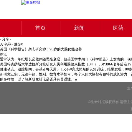
首页
新闻
医药
- 分享 -
分享到 - 微信
X
英国《科学报告》杂志研究称：90岁的大脑仍能改善
徐江
通常认为，年纪增长必然伴随思维衰退，但英国学术期刊《科学报告》上发表的一项
美国得克萨斯大学达拉斯分校研究人员利用脑健康指数（BHI），对3966名年龄在
健康动态。追踪期间，参试者每天用5~15分钟完成简短的认知训练，结果发现，8
新研究证实，无论年龄、性别、教育水平如何，每个人的大脑都有独特的成长潜力，
的多样性，以了解新研究结论是否具有普适性。▲
生
©生命时报版权所有 运营