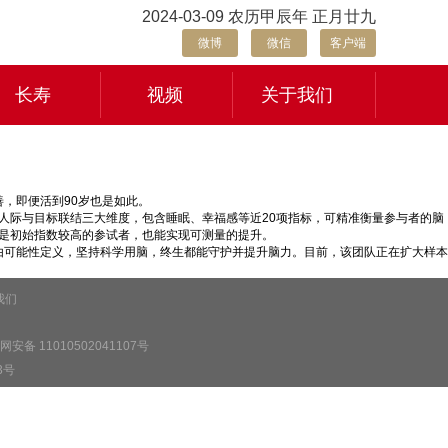
2024-03-09 农历甲辰年 正月廿九
微博
微信
客户端
长寿
视频
关于我们
，即便活到90岁也是如此。
衡、人际与目标联结三大维度，包含睡眠、幸福感等近20项指标，可精准衡量参与者的脑
便是初始指数较高的参试者，也能实现可测量的提升。
由可能性定义，坚持科学用脑，终生都能守护并提升脑力。目前，该团队正在扩大样本
我们
安备 11010502041107号
3号