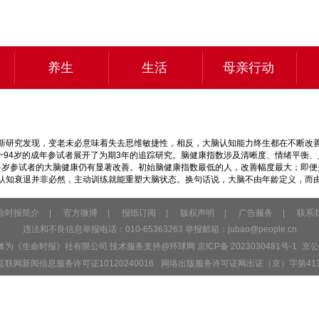
养生
生活
母亲行动
新研究发现，变老未必意味着失去思维敏捷性，相反，大脑认知能力终生都在不断改善
19~94岁的成年参试者展开了为期3年的追踪研究。脑健康指数涉及清晰度、情绪平
0多岁参试者的大脑健康仍有显著改善。初始脑健康指数最低的人，改善幅度最大；即
认知衰退并非必然，主动训练就能重塑大脑状态。换句话说，大脑不由年龄定义，而
命时报简介
|
官方微博
|
报纸订阅
|
版权声明
|
广告服务
|
联系
违法和不良信息举报电话：010-65363263 举报邮箱：
jubao@people.cn
主体为《生命时报》社有限公司 技术服务支持@环球网
京ICP备 2023030481号-1
京公网
互联网新闻信息服务许可证10120240016
网络出版服务许可证网出证（京）字第41