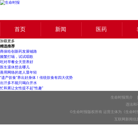
首页
新闻
医药
加载更多
精选推荐
商保给创新药发展铺路
频繁打嗝，试试唱歌
吃对早餐全天营养好
医生退休想去哪儿
善用网络的老人显年轻
“遗产饮食”养出好身体！传统饮食有四大优势
出汗多不能只喝白开水
忙和累让女性提不起“性趣”
生命时报简介
|
违法和不
©生命时报版权所有 运营主体为《生命时
互联网新闻信息服