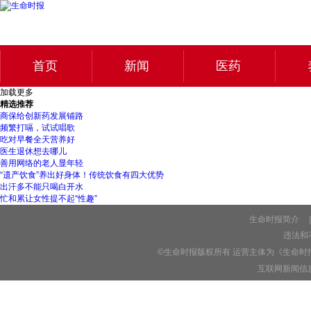
首页
新闻
医药
加载更多
精选推荐
商保给创新药发展铺路
频繁打嗝，试试唱歌
吃对早餐全天营养好
医生退休想去哪儿
善用网络的老人显年轻
“遗产饮食”养出好身体！传统饮食有四大优势
出汗多不能只喝白开水
忙和累让女性提不起“性趣”
生命时报简介
|
违法和不
©生命时报版权所有 运营主体为《生命时
互联网新闻信息服