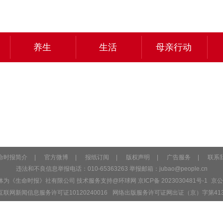
养生
生活
母亲行动
命时报简介
|
官方微博
|
报纸订阅
|
版权声明
|
广告服务
|
联系
违法和不良信息举报电话：010-65363263 举报邮箱：
jubao@people.cn
主体为《生命时报》社有限公司 技术服务支持@环球网
京ICP备 2023030481号-1
京公网
互联网新闻信息服务许可证10120240016
网络出版服务许可证网出证（京）字第41