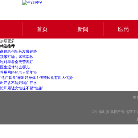
首页
新闻
医药
加载更多
精选推荐
商保给创新药发展铺路
频繁打嗝，试试唱歌
吃对早餐全天营养好
医生退休想去哪儿
善用网络的老人显年轻
“遗产饮食”养出好身体！传统饮食有四大优势
出汗多不能只喝白开水
忙和累让女性提不起“性趣”
生
©生命时报版权所有 运营