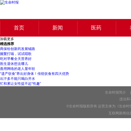
首页
新闻
医药
加载更多
精选推荐
商保给创新药发展铺路
频繁打嗝，试试唱歌
吃对早餐全天营养好
医生退休想去哪儿
善用网络的老人显年轻
“遗产饮食”养出好身体！传统饮食有四大优势
出汗多不能只喝白开水
忙和累让女性提不起“性趣”
生命时报简介
|
违法和不
©生命时报版权所有 运营主体为《生命时
互联网新闻信息服