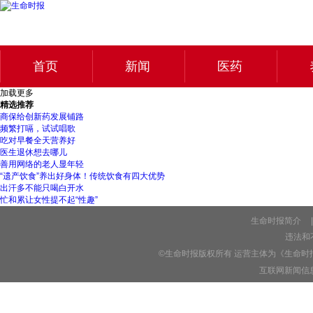
首页
新闻
医药
加载更多
精选推荐
商保给创新药发展铺路
频繁打嗝，试试唱歌
吃对早餐全天营养好
医生退休想去哪儿
善用网络的老人显年轻
“遗产饮食”养出好身体！传统饮食有四大优势
出汗多不能只喝白开水
忙和累让女性提不起“性趣”
生命时报简介
|
违法和不
©生命时报版权所有 运营主体为《生命时
互联网新闻信息服